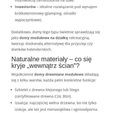
możliwością zamieszkania na stałe.
Inwestorów
– idealne rozwiązanie pod wynajem
krótkoterminowy (glamping, ośrodki
wypoczynkowe).
Dodatkowo, domy tego typu świetnie sprawdzają się
jako
domy modułowe na działkę
rekreacyjną,
tworząc doskonałą alternatywę dla przyczep czy
domków holenderskich.
Naturalne materiały – co się
kryje „wewnątrz ścian”?
Współczesne
domy drewniane modułowe
składają
się z kilku warstw, każda pełni konkretne funkcje:
Szkielet z drewna klejonego lub litego
(certyfikowane drewno C24, BSH).
Izoalcja: najczęściej wełna drzewna, bo nie tylko
izoluje, ale też jest nienasiąkliwa i ognioodporna.