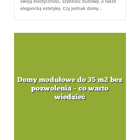
swoją elastyczność, szybkość budowy, a także
elegancką estetykę. Czy jednak domy...