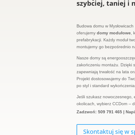
szybciej, taniej i
Budowa domu w Mysłowicach 
oferujemy
domy modułowe
, 
prefabrykacji. Każdy moduł two
montujemy go bezpośrednio na T
Nasze domy są energooszczędn
zakończeniu montażu. Dzięki st
zapewniają trwałość na lata or
Projekt dostosowujemy do Two
po styl i standard wykończenia
Jeśli szukasz nowoczesnego,
okolicach, wybierz CCDom – do
Zadzwoń: 509 791 465 | Nap
Skontaktuj się w