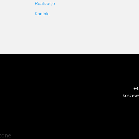
Realizacje
Kontakt
+4
koszews
żone