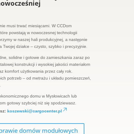
 nowocześniej
nie musi trwać miesiącami. W CCDom
które powstają w nowoczesnej technologii
rzymy w naszej hali produkcyjnej, a następnie
wojej działce – czysto, szybko i precyzyjnie.
e, solidne i gotowe do zamieszkania zaraz po
alowej konstrukcji i wysokiej jakości materiałom
az komfort użytkowania przez cały rok.
ich potrzeb – od metrażu i układu pomieszczeń,
.
 ekonomicznego domu w Mysłowicach lub
m gotowy szybciej niż się spodziewasz.
isz:
koszewski@cargocenter.pl
 sprawie domów modułowych