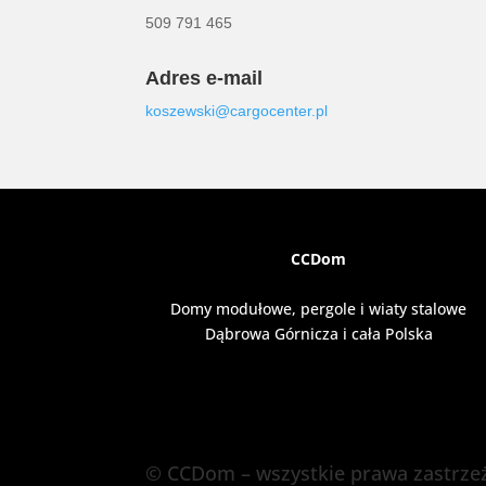
509 791 465
Adres e-mail
koszewski@cargocenter.pl
CCDom
Domy modułowe, pergole i wiaty stalowe
Dąbrowa Górnicza i cała Polska
© CCDom – wszystkie prawa zastrze