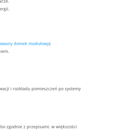
wcze.
rgii.
izowany domek modułowy
).
niem.
acji i rozkładu pomieszczeń po systemy
, bo zgodnie z przepisami, w większości