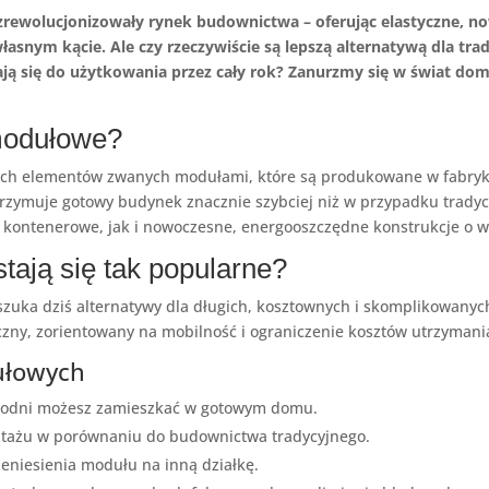
zrewolucjonizowały rynek budownictwa – oferując elastyczne, n
 własnym kącie. Ale czy rzeczywiście są lepszą alternatywą dla
nadają się do użytkowania przez cały rok? Zanurzmy się w świat
modułowe?
ch elementów zwanych modułami, które są produkowane w fabryka
otrzymuje gotowy budynek znacznie szybciej niż w przypadku trad
 kontenerowe, jak i nowoczesne, energooszczędne konstrukcje o 
ają się tak popularne?
, szuka dziś alternatywy dla długich, kosztownych i skomplikow
styczny, zorientowany na mobilność i ograniczenie kosztów utrzyman
ułowych
ygodni możesz zamieszkać w gotowym domu.
ontażu w porównaniu do budownictwa tradycyjnego.
eniesienia modułu na inną działkę.