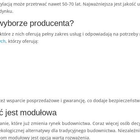
lacją może przetrwać nawet 50-70 lat. Najważniejsza jest jakość u
dynku.
wyborze producenta?
niektóre z nich oferują pełny zakres usług i odpowiadają na potrze
ych
, którzy oferują:
ą też wsparcie posprzedażowe i gwarancję, co dodaje bezpieczeńs
ć jest modułowa
anie, które już zmienia rynek budownictwa. Coraz więcej osób dec
ej ekologicznej alternatywy dla tradycyjnego budownictwa. Niezale
dom modułowy jest opcją wartą rozważenia.