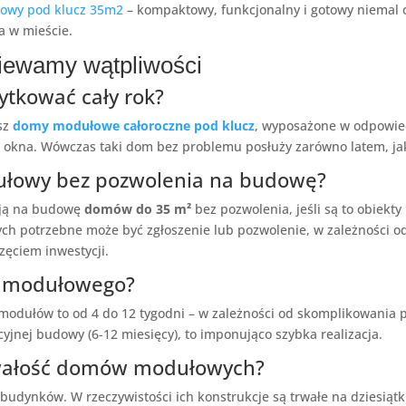
owy pod klucz 35m2
– kompaktowy, funkcjonalny i gotowy niemal o
a w mieście.
wiewamy wątpliwości
tkować cały rok?
esz
domy modułowe całoroczne pod klucz
, wyposażone w odpowied
e okna. Wówczas taki dom bez problemu posłuży zarówno latem, ja
łowy bez pozwolenia na budowę?
ają na budowę
domów do 35 m²
bez pozwolenia, jeśli są to obiekt
 potrzebne może być zgłoszenie lub pozwolenie, w zależności od 
ęciem inwestycji.
u modułowego?
modułów to od 4 do 12 tygodni – w zależności od skomplikowania p
nej budowy (6-12 miesięcy), to imponująco szybka realizacja.
trwałość domów modułowych?
 budynków. W rzeczywistości ich konstrukcje są trwałe na dziesiąt