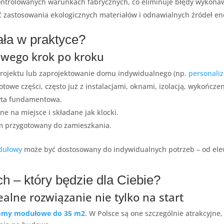
ntrolowanych warunkach fabrycznych, co eliminuje błędy wykona
 zastosowania ekologicznych materiałów i odnawialnych źródeł ene
ała w praktyce?
wego krok po kroku
rojektu lub zaprojektowanie domu indywidualnego (np.
personal
towe części, często już z instalacjami, oknami, izolacją, wykończe
yta fundamentowa.
e na miejsce i składane jak klocki.
 przygotowany do zamieszkania.
dułowy
może być dostosowany do indywidualnych potrzeb – od elew
– który będzie dla Ciebie?
ne rozwiązanie nie tylko na start
omy modułowe do 35 m2
. W Polsce są one szczególnie atrakcyjne