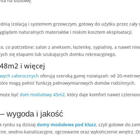
nia na budowę.
dnią izolacją i systemem grzewczym, gotowy do użytku przez cały r
yglądem naturalnych materiałów i niskim kosztem eksploatacji.
 co potrzebne: salon z aneksem, łazienkę, sypialnię, a nawet nie
ących się etapami lub szukających domku rekreacyjnego.
 48m2 i więcej
wych całorocznych
oferują szeroką gamę rozwiązań: od 20-metrow
które mogą pełnić funkcję pełnowymiarowych domów rodzinnych.
 może być
dom modułowy 45m2
, który daje komfort nawet czteroo
– wygoda i jakość
 rynku są dzisiaj
domy modułowe pod klucz
, czyli gotowe do za
czne, wodno-kanalizacyjne, ogrzewanie oraz wykończenie wnętrz. O