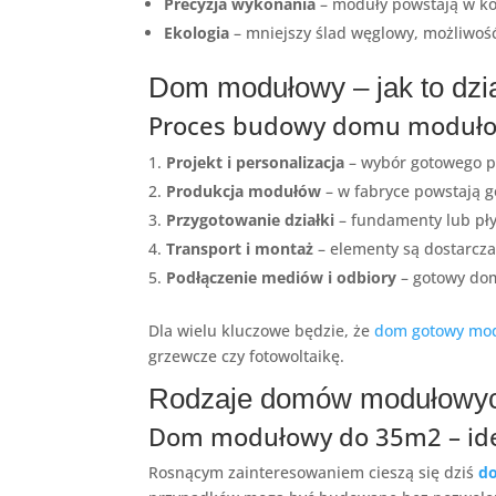
Precyzja wykonania
– moduły powstają w ko
Ekologia
– mniejszy ślad węglowy, możliwość
Dom modułowy – jak to dzi
Proces budowy domu moduło
Projekt i personalizacja
– wybór gotowego p
Produkcja modułów
– w fabryce powstają go
Przygotowanie działki
– fundamenty lub pł
Transport i montaż
– elementy są dostarczan
Podłączenie mediów i odbiory
– gotowy dom
Dla wielu kluczowe będzie, że
dom gotowy mo
grzewcze czy fotowoltaikę.
Rodzaje domów modułowych 
Dom modułowy do 35m2 – ideal
Rosnącym zainteresowaniem cieszą się dziś
d