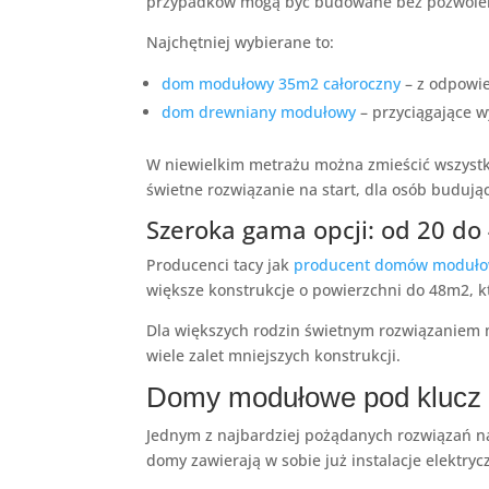
przypadków mogą być budowane bez pozwole
Najchętniej wybierane to:
dom modułowy 35m2 całoroczny
– z odpowie
dom drewniany modułowy
– przyciągające w
W niewielkim metrażu można zmieścić wszystko,
świetne rozwiązanie na start, dla osób buduj
Szeroka gama opcji: od 20 do
Producenci tacy jak
producent domów moduło
większe konstrukcje o powierzchni do 48m2, 
Dla większych rodzin świetnym rozwiązaniem
wiele zalet mniejszych konstrukcji.
Domy modułowe pod klucz 
Jednym z najbardziej pożądanych rozwiązań na
domy zawierają w sobie już instalacje elektry