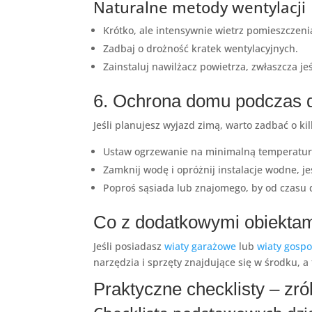
Naturalne metody wentylacji
Krótko, ale intensywnie wietrz pomieszczenia
Zadbaj o drożność kratek wentylacyjnych.
Zainstaluj nawilżacz powietrza, zwłaszcza je
6. Ochrona domu podczas d
Jeśli planujesz wyjazd zimą, warto zadbać o ki
Ustaw ogrzewanie na minimalną temperaturę 
Zamknij wodę i opróżnij instalacje wodne, j
Poproś sąsiada lub znajomego, by od czasu d
Co z dodatkowymi obiekta
Jeśli posiadasz
wiaty garażowe
lub
wiaty gosp
narzędzia i sprzęty znajdujące się w środku, a
Praktyczne checklisty – zró