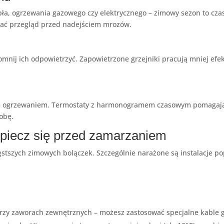
pła, ogrzewania gazowego czy elektrycznego – zimowy sezon to cza
nać przegląd przed nadejściem mrozów.
omnij ich odpowietrzyć. Zapowietrzone grzejniki pracują mniej efe
ie ogrzewaniem. Termostaty z harmonogramem czasowym pomagają o
obę.
zpiecz się przed zamarzaniem
częstszych zimowych bolączek. Szczególnie narażone są instalacje 
przy zaworach zewnętrznych – możesz zastosować specjalne kable 