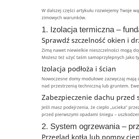
W dalszej części artykułu rozwiejemy Twoje w
zimowych warunków.
1. Izolacja termiczna – fu
Sprawdź szczelność okien i dr
Zimą nawet niewielkie nieszczelności mogą dopr
Możesz też użyć taśm samoprzylepnych jako t
Izolacja podłoża i ścian
Nowoczesne domy modułowe zazwyczaj mają dobr
nad przestrzenią techniczną lub gruntem. Ewe
Zabezpieczenie dachu przed s
Jeśli masz podejrzenia, że ciepło „ucieka” pr
przed pierwszymi opadami śniegu – uszkodze
2. System ogrzewania – pr
Przegląd kotła lub pompy cie