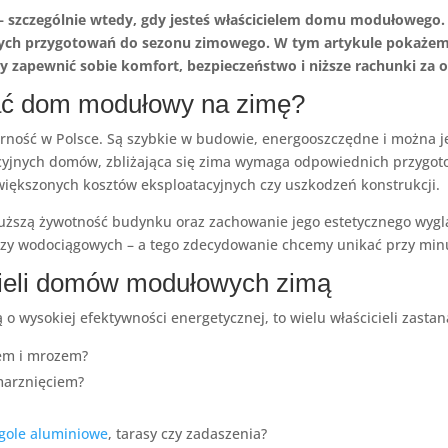
 – szczególnie wtedy, gdy jesteś właścicielem domu modułowego.
ch przygotowań do sezonu zimowego. W tym artykule pokażemy 
 zapewnić sobie komfort, bezpieczeństwo i niższe rachunki za 
ać dom modułowy na zimę?
ność w Polsce. Są szybkie w budowie, energooszczędne i można j
dycyjnych domów, zbliżająca się zima wymaga odpowiednich przygo
zwiększonych kosztów eksploatacyjnych czy uszkodzeń konstrukcji.
łuższą żywotność budynku oraz zachowanie jego estetycznego wygl
czy wodociągowych – a tego zdecydowanie chcemy unikać przy mi
cieli domów modułowych zimą
 wysokiej efektywności energetycznej, to wielu właścicieli zasta
iem i mrozem?
marznięciem?
gole aluminiowe
, tarasy czy zadaszenia?