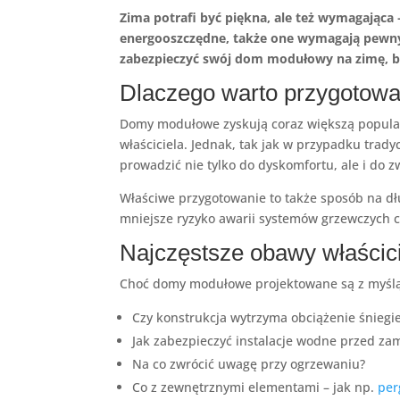
Zima potrafi być piękna, ale też wymagająca
energooszczędne, także one wymagają pewny
zabezpieczyć swój dom modułowy na zimę, by
Dlaczego warto przygotow
Domy modułowe zyskują coraz większą popular
właściciela. Jednak, tak jak w przypadku tra
prowadzić nie tylko do dyskomfortu, ale i do 
Właściwe przygotowanie to także sposób na d
mniejsze ryzyko awarii systemów grzewczych 
Najczęstsze obawy właści
Choć domy modułowe projektowane są z myślą o
Czy konstrukcja wytrzyma obciążenie śnieg
Jak zabezpieczyć instalacje wodne przed za
Na co zwrócić uwagę przy ogrzewaniu?
Co z zewnętrznymi elementami – jak np.
per