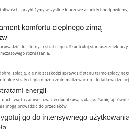
ątpliwości – przybliżymy wszystkie kluczowe aspekty i podpowiemy
ndament komfortu cieplnego zimą
zwi
owadzić do istotnych strat ciepła. Skontroluj stan uszczelek przy 
ymczasowego rozwiązania.
ą izolację, ale nie zaszkodzi sprawdzić stanu termoizolacyjnego
ntualne straty ciepła można zminimalizować np. dodatkową izolacj
tratami energii
zez dach, warto zainwestować w dodatkową izolację. Pamiętaj równ
nia mogą prowadzić do przecieków.
zygotuj go do intensywnego użytkowani
pła