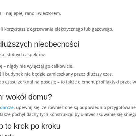
 – najlepiej rano i wieczorem.
śli korzystasz z ogrzewania elektrycznego lub gazowego.
łuższych nieobecności
lka istotnych aspektów:
– nigdy nie wyłączaj go całkowicie.
eśli budynek nie będzie zamieszkany przez dłuższy czas.
o czasu zerknął na posesję – to także element profilaktyki przeci
mi wokół domu?
odarcze
, upewnij się, że również one są odpowiednio przygotowane.
 także pochyl dachy tych konstrukcji, by ułatwić zsuwanie się śnieg
b to krok po kroku