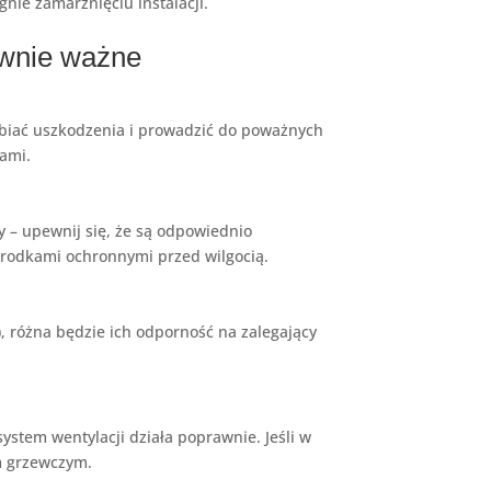
nie zamarznięciu instalacji.
ównie ważne
ębiać uszkodzenia i prowadzić do poważnych
ami.
y – upewnij się, że są odpowiednio
środkami ochronnymi przed wilgocią.
), różna będzie ich odporność na zalegający
ystem wentylacji działa poprawnie. Jeśli w
m grzewczym.