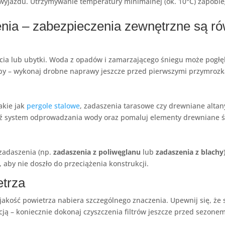
 wyjazdu. Utrzymywanie temperatury minimalnej (ok. 10°C) zapobieg
zenia – zabezpieczenia zewnętrzne są r
ęcia lub ubytki. Woda z opadów i zamarzającego śniegu może pogł
eby – wykonaj drobne naprawy jeszcze przed pierwszymi przymrozk
akie jak
pergole stalowe
, zadaszenia tarasowe czy drewniane altan
wdź system odprowadzania wody oraz pomaluj elementy drewniane 
 zadaszenia (np.
zadaszenia z poliwęglanu
lub
zadaszenia z blachy
aby nie doszło do przeciążenia konstrukcji.
etrza
kość powietrza nabiera szczególnego znaczenia. Upewnij się, że s
ją – koniecznie dokonaj czyszczenia filtrów jeszcze przed sezone