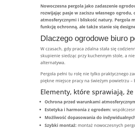
Nowoczesna pergola jako zadaszenie ogrodowe
rozwijając pasje w zaciszu własnego ogrodu
atmosferycznymi i bliskość natury. Pergola
funkcję ochronną, ale także stanie się desi
Dlaczego ogrodowe biuro p
W czasach, gdy praca zdalna stała się codzien
skupienie siedząc przy kuchennym stole, a n
alternatywa.
Pergola pełni tu rolę nie tylko praktycznego z
piękne miejsce pracy na świeżym powietrzu – 
Elementy, które sprawiają, ż
Ochrona przed warunkami atmosferycznym
Estetyka i harmonia z ogrodem:
współczesne
Możliwość dopasowania do indywidualnych
Szybki montaż:
montaż nowoczesnych pergoli