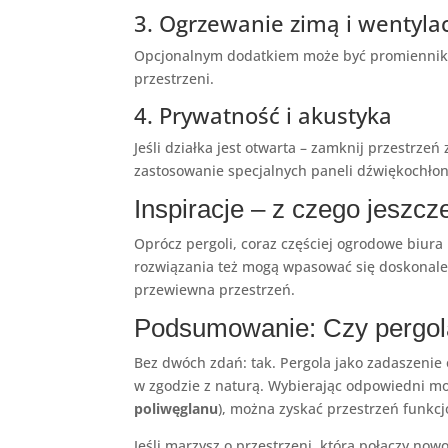
3. Ogrzewanie zimą i wentyla
Opcjonalnym dodatkiem może być promiennik p
przestrzeni.
4. Prywatność i akustyka
Jeśli działka jest otwarta – zamknij przestrz
zastosowanie specjalnych paneli dźwiękochło
Inspiracje – z czego jeszc
Oprócz pergoli, coraz częściej ogrodowe biu
rozwiązania też mogą wpasować się doskonale 
przewiewna przestrzeń.
Podsumowanie: Czy pergola
Bez dwóch zdań: tak. Pergola jako zadaszenie 
w zgodzie z naturą. Wybierając odpowiedni mo
poliwęglanu
), można zyskać przestrzeń funkcj
Jeśli marzysz o przestrzeni, która połączy no