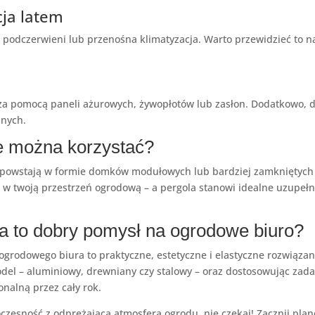
cja latem
odczerwieni lub przenośna klimatyzacja. Warto przewidzieć to na
eń za pomocą paneli ażurowych, żywopłotów lub zasłon. Dodatkowo, 
nnych.
ze można korzystać?
ra powstają w formie domków modułowych lub bardziej zamkniętych
w twoją przestrzeń ogrodową – a pergola stanowi idealne uzupełni
 to dobry pomysł na ogrodowe biuro?
ogrodowego biura to praktyczne, estetyczne i elastyczne rozwiązan
del – aluminiowy, drewniany czy stalowy – oraz dostosowując zada
onalną przez cały rok.
woczesność z odprężającą atmosferą ogrodu, nie czekaj! Zacznij pl