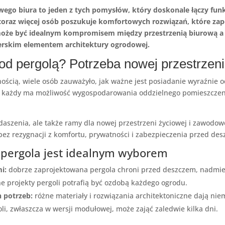
go biura to jeden z tych pomysłów, który doskonale łączy funkc
, coraz więcej osób poszukuje komfortowych rozwiązań, które 
 może być idealnym kompromisem między przestrzenią biurową a o
gnerskim elementem architektury ogrodowej.
od pergolą? Potrzeba nowej przestrzeni
nością, wiele osób zauważyło, jak ważne jest posiadanie wyraźnie 
ie każdy ma możliwość wygospodarowania oddzielnego pomieszczeni
adaszenia, ale także ramy dla nowej przestrzeni życiowej i zawodo
bez rezygnacji z komfortu, prywatności i zabezpieczenia przed de
e pergola jest idealnym wyborem
i:
dobrze zaprojektowana pergola chroni przed deszczem, nadmie
 projekty pergoli potrafią być ozdobą każdego ogrodu.
 potrzeb:
różne materiały i rozwiązania architektoniczne dają nie
, zwłaszcza w wersji modułowej, może zająć zaledwie kilka dni.