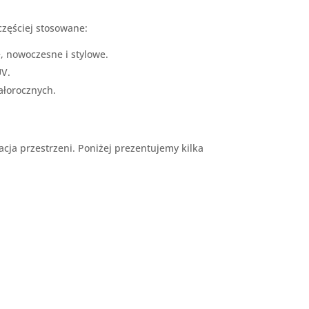
częściej stosowane:
, nowoczesne i stylowe.
UV.
ałorocznych.
acja przestrzeni. Poniżej prezentujemy kilka