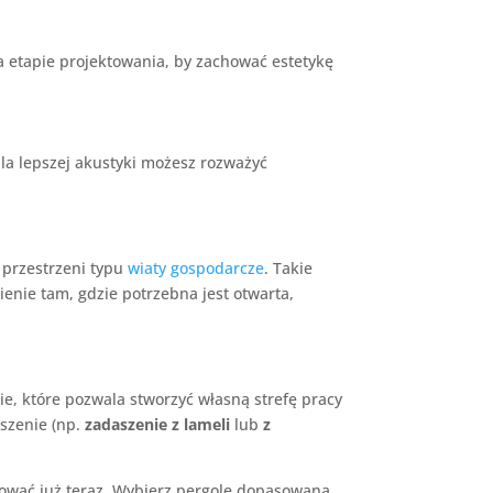
 etapie projektowania, by zachować estetykę
dla lepszej akustyki możesz rozważyć
 przestrzeni typu
wiaty gospodarcze
. Takie
enie tam, gdzie potrzebna jest otwarta,
ie, które pozwala stworzyć własną strefę pracy
szenie (np.
zadaszenie z lameli
lub
z
anować już teraz. Wybierz pergolę dopasowaną