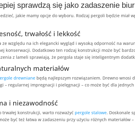
jlepiej sprawdzą się jako zadaszenie bi
edzieć, jakie mamy opcje do wyboru. Rodzaj pergoli będzie miał w
sność, trwałość i lekkość
a ze względu na ich elegancki wygląd i wysoką odporność na waru
j konserwacji. Dodatkowo ten rodzaj konstrukcji może być bardzo
enia z lameli sprawiają, że pergola staje się inteligentnym dodat
aturalnych materiałów
ergole drewniane
będą najlepszym rozwiązaniem. Drewno wnosi do 
i – regularnej impregnacji i pielęgnacji – co może być dla jedny
rma i niezawodność
o trwałej konstrukcji, warto rozważyć
pergole stalowe
. Doskonale s
może być też łatwa w zadaszeniu przy użyciu różnych materiałów –