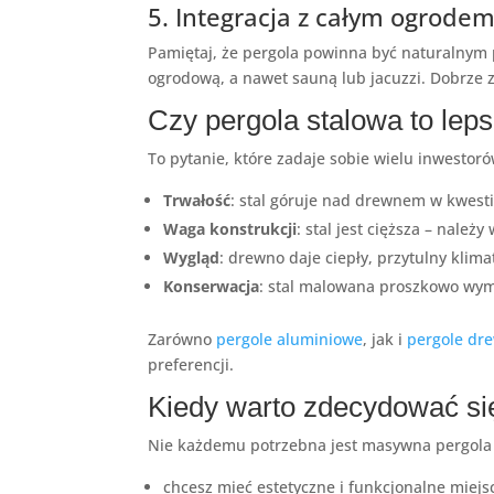
5. Integracja z całym ogrod
Pamiętaj, że pergola powinna być naturalnym
ogrodową, a nawet sauną lub jacuzzi. Dobrze
Czy pergola stalowa to lep
To pytanie, które zadaje sobie wielu inwesto
Trwałość
: stal góruje nad drewnem w kwest
Waga konstrukcji
: stal jest cięższa – nale
Wygląd
: drewno daje ciepły, przytulny klima
Konserwacja
: stal malowana proszkowo wym
Zarówno
pergole aluminiowe
, jak i
pergole dr
preferencji.
Kiedy warto zdecydować się
Nie każdemu potrzebna jest masywna pergola ca
chcesz mieć estetyczne i funkcjonalne miejs