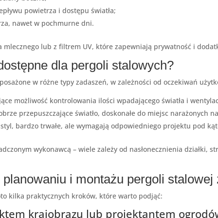
epływu powietrza i dostępu światła;
rza, nawet w pochmurne dni.
ła mlecznego lub z filtrem UV, które zapewniają prywatność i dod
dostępne dla pergoli stalowych?
posażone w różne typy zadaszeń, w zależności od oczekiwań użytko
ce możliwość kontrolowania ilości wpadającego światła i wentylacj
 dobrze przepuszczające światło, doskonałe do miejsc narażonych n
styl, bardzo trwałe, ale wymagają odpowiedniego projektu pod kąte
dczonym wykonawcą – wiele zależy od nasłonecznienia działki, st
planowaniu i montażu pergoli stalowej 
oto kilka praktycznych kroków, które warto podjąć:
itektem krajobrazu lub projektantem ogrod