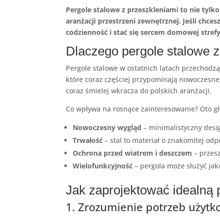
Pergole stalowe z przeszkleniami to nie tyl
aranżacji przestrzeni zewnętrznej. Jeśli chc
codzienność i stać się sercem domowej strefy
Dlaczego pergole stalowe 
Pergole stalowe w ostatnich latach przechodzą
które coraz częściej przypominają nowoczesne, z
coraz śmielej wkracza do polskich aranżacji.
Co wpływa na rosnące zainteresowanie? Oto głó
Nowoczesny wygląd
– minimalistyczny desi
Trwałość
– stal to materiał o znakomitej od
Ochrona przed wiatrem i deszczem
– przesz
Wielofunkcyjność
– pergola może służyć jak
Jak zaprojektować idealną 
1. Zrozumienie potrzeb użyt