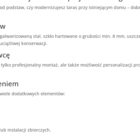
od podstaw, czy modernizujesz taras przy istniejącym domu – dobr
ów
– galwanizowaną stal, szkło hartowane o grubości min. 8 mm, uszcz
uciążliwej konserwacji.
wcę
tylko profesjonalny montaż, ale także możliwość personalizacji pr
żeniem
wiele dodatkowych elementów:
b instalacji zbiorczych.