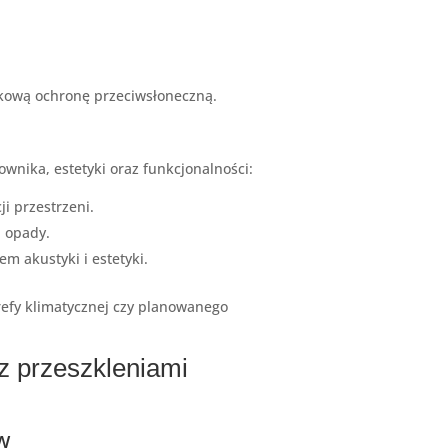
atkową ochronę przeciwsłoneczną.
wnika, estetyki oraz funkcjonalności:
i przestrzeni.
a opady.
m akustyki i estetyki.
refy klimatycznej czy planowanego
z przeszkleniami
ów