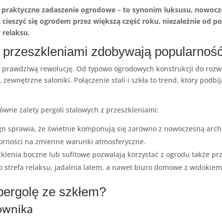
ko praktyczne zadaszenie ogrodowe – to synonim luksusu, nowocze
esz cieszyć się ogrodem przez większą część roku, niezależnie od
 relaksu.
z przeszkleniami zdobywają popularnoś
 prawdziwą rewolucję. Od typowo ogrodowych konstrukcji do rozwią
ewnętrzne saloniki. Połączenie stali i szkła to trend, który podbij
wne zalety pergoli stalowych z przeszkleniami:
gn sprawia, że świetnie komponują się zarówno z nowoczesną archi
porności na zmienne warunki atmosferyczne.
klenia boczne lub sufitowe pozwalają korzystać z ogrodu także prz
o strefa relaksu, jadalnia latem, a nawet biuro domowe z widokiem
pergolę ze szkłem?
kownika