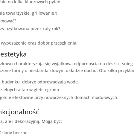
ie na kilka kluczowych pytań:
ia towarzyskie, grillowanie?)
ajmować?
zy użytkowana przez cały rok?
ej wyposażenie oraz dobór przeszklenia.
 estetyka
kowo charakteryzują się wyjątkową odpornością na deszcz, śnieg i
łożone formy o niestandardowym układzie dachu. Oto kilka przykła
ie budynku, dobrze odprowadzają wodę.
ielnych altan w głębi ogrodu.
zególnie efektowne przy nowoczesnych domach modułowych.
unkcjonalność
ą, ale i dekoracyjną. Mogą być:
ściany boczne;