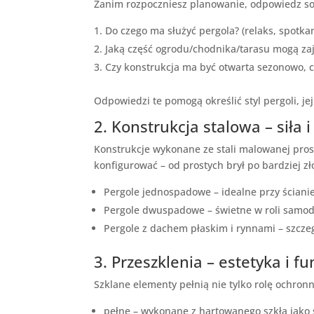
Zanim rozpoczniesz planowanie, odpowiedz sob
Do czego ma służyć pergola? (relaks, spotkan
Jaką część ogrodu/chodnika/tarasu mogą z
Czy konstrukcja ma być otwarta sezonowo, c
Odpowiedzi te pomogą określić styl pergoli, j
2. Konstrukcja stalowa – siła i
Konstrukcje wykonane ze stali malowanej prosz
konfigurować – od prostych brył po bardziej z
Pergole jednospadowe – idealne przy ścian
Pergole dwuspadowe – świetne w roli samodz
Pergole z dachem płaskim i rynnami – szc
3. Przeszklenia – estetyka i f
Szklane elementy pełnią nie tylko rolę ochronn
pełne – wykonane z hartowanego szkła jako 