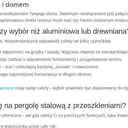
em i domem
 przedłużeniem Twojego domu. Świetnym rozwiązaniem jest połącz
 zaplanowana strefa relaksu może stać się Twoim ulubionym miejs
szy wybór niż aluminiowa lub drewniana
rów. Niejednoznaczna odpowiedź zależy od kilku czynników:
ii odporności na grzyby i owady. Wygrywa również ze standardow
ży więc zadbać o odpowiednie fundamenty i przygotowanie terenu.
t – stal i szkło będą bardziej „surowe” i nowoczesne.
aga najmniejszej konserwacji w długim okresie.
ewniane
mają swoje zalety – wybór powinien być dopasowany do styl
 na pergolę stalową z przeszkleniami?
łoroczna – ale gdy zależy Ci na poniższych funkcjach, taka inwes
ce wypoczynku przez cały rok,