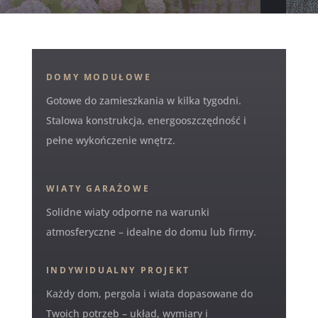
DOMY MODUŁOWE
Gotowe do zamieszkania w kilka tygodni.
Stalowa konstrukcja, energooszczędność i
pełne wykończenie wnętrz.
WIATY GARAŻOWE
Solidne wiaty odporne na warunki
atmosferyczne – idealne do domu lub firmy.
INDYWIDUALNY PROJEKT
Każdy dom, pergola i wiata dopasowane do
Twoich potrzeb – układ, wymiary i