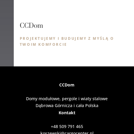
CCDom
PROJEKTUJEMY I BUDUJEMY Z MYŚLĄ O
TWOIM KOMFORCIE
CCDom
Domy modułowe, pergole i wiaty stalowe
Dąbrowa Górnicza i cała Polska
Kontakt
+48 509 791 465
koszewski@cargocenter.pl