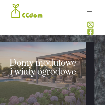


Domy modułowe
i wiaty ogrodowe