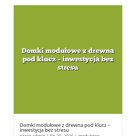
Domki modułowe z drewna pod klucz –
inwestycja bez stresu
przez
admin
|
lip 20, 2026
|
modułowe