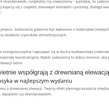
er skandynawski, rustykalny czy nowoczesny – pamiętaj, że zadas
 kojarzy się z ciepłem, domowym klimatem i prostotą, dlatego wart
ć.
ymaniu. Zadaszenie powinno być wykonane z materiałów trwałych i
 na działanie czynników atmosferycznych.
ie energooszczędne i wpisywać się w ducha budownictwa zrównowa
materiały konstrukcyjne. Wybór zadaszenia to dobry moment, aby
lewacji latem.
ietnie współgrają z drewnianą elewacj
lasyka w najlepszym wydaniu
mu o drewnianej elewacji. Tworzy efekt płynnego przejścia między
m, alpejskim czy skandynawskim.