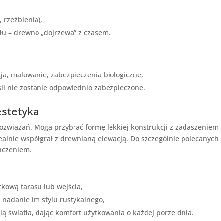
 rzeźbienia),
ału – drewno „dojrzewa” z czasem.
a, malowanie, zabezpieczenia biologiczne,
śli nie zostanie odpowiednio zabezpieczone.
estetyka
rozwiązań. Mogą przybrać formę lekkiej konstrukcji z zadaszeniem 
ealnie współgrał z drewnianą elewacją. Do szczególnie polecanyc
czeniem.
tkową tarasu lub wejścia,
t nadanie im stylu rustykalnego,
ią światła, dając komfort użytkowania o każdej porze dnia.