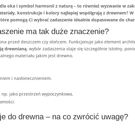
a dla oka i symbol harmonii z naturą – to również wyzwanie w z
ateriały, konstrukcje i kolory najlepiej współgrają z drewnem? 
, które pomogą Ci wybrać zadaszenie idealnie dopasowane do ch
szenie ma tak duże znaczenie?
słona przed deszczem czy słońcem. Funkcjonuje jako element archite
ją drewnianą
, wybór zadaszenia staje się szczególnie istotny, pon
alnego materiału jakim jest drewno.
niem i nasłonecznieniem,
– np. jako przestrzeń wypoczynkowa,
homości.
uje do drewna – na co zwrócić uwagę?